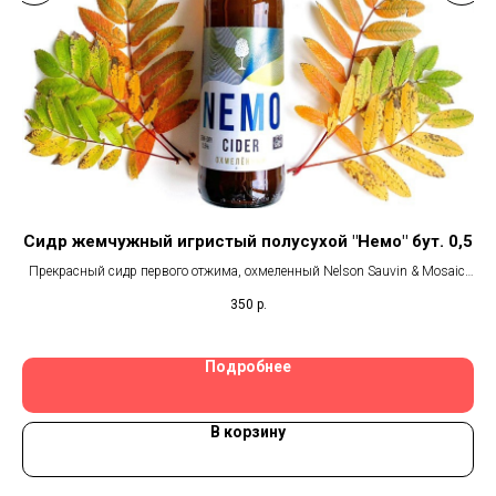
 CM
Сидр жемчужный игристый полусухой "Немо" бут. 0,5
Ко
Прекрасный сидр первого отжима, охмеленный Nelson Sauvin & Mosaic.
Деликатная текстура полусухого сидра подчеркнута ароматами белого
350
р.
вина и смородинового листа, привнесёнными двумя хмелями.
Подробнее
В корзину