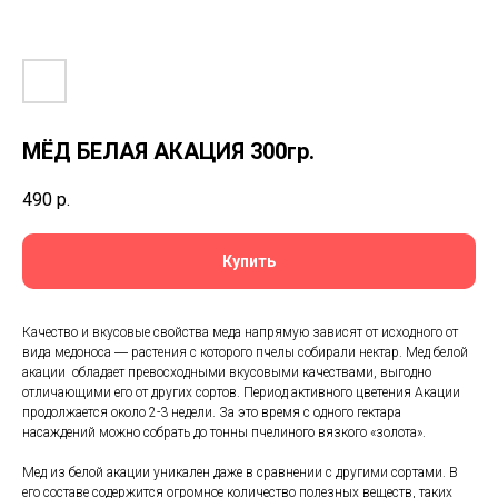
МЁД БЕЛАЯ АКАЦИЯ 300гр.
490
р.
Купить
Качество и вкусовые свойства меда напрямую зависят от исходного от
вида медоноса ― растения с которого пчелы собирали нектар. Мед белой
акации обладает превосходными вкусовыми качествами, выгодно
отличающими его от других сортов. Период активного цветения Акации
продолжается около 2-3 недели. За это время с одного гектара
насаждений можно собрать до тонны пчелиного вязкого «золота».
Мед из белой акации уникален даже в сравнении с другими сортами. В
его составе содержится огромное количество полезных веществ, таких