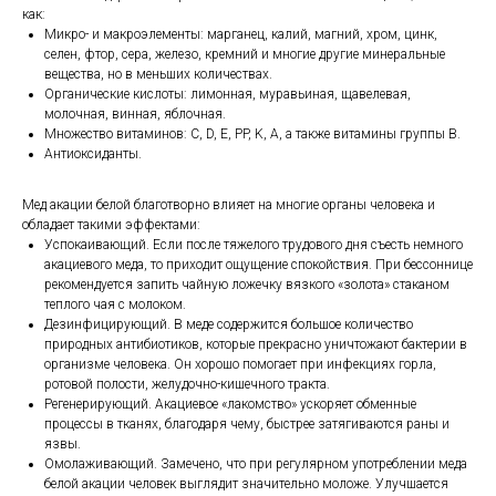
как:
Микро- и макроэлементы: марганец, калий, магний, хром, цинк,
селен, фтор, сера, железо, кремний и многие другие минеральные
вещества, но в меньших количествах.
Органические кислоты: лимонная, муравьиная, щавелевая,
молочная, винная, яблочная.
Множество витаминов: C, D, E, PP, K, A, а также витамины группы В.
Антиоксиданты.
Мед акации белой благотворно влияет на многие органы человека и
обладает такими эффектами:
Успокаивающий. Если после тяжелого трудового дня съесть немного
акациевого меда, то приходит ощущение спокойствия. При бессоннице
рекомендуется запить чайную ложечку вязкого «золота» стаканом
теплого чая с молоком.
Дезинфицирующий. В меде содержится большое количество
природных антибиотиков, которые прекрасно уничтожают бактерии в
организме человека. Он хорошо помогает при инфекциях горла,
ротовой полости, желудочно-кишечного тракта.
Регенерирующий. Акациевое «лакомство» ускоряет обменные
процессы в тканях, благодаря чему, быстрее затягиваются раны и
язвы.
Омолаживающий. Замечено, что при регулярном употреблении меда
белой акации человек выглядит значительно моложе. Улучшается