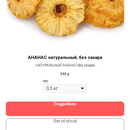
АНАНАС натуральный, без сахара
к,
НАТУРАЛЬНЫЙ АНАНАС без сахара
Ин
х
фасовка
590
р.
вес
из
Подробнее
Out of stock