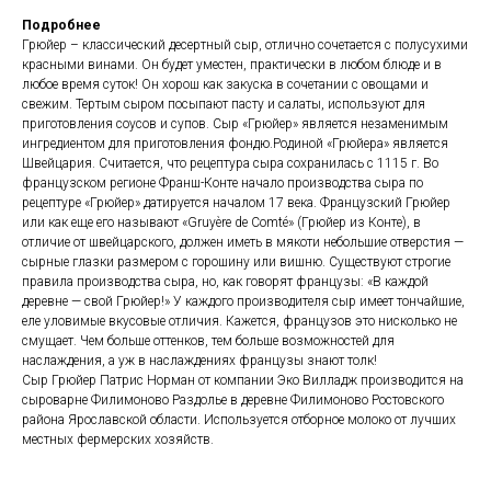
Подробнее
Грюйер – классический десертный сыр, отлично сочетается с полусухими
красными винами. Он будет уместен, практически в любом блюде и в
любое время суток! Он хорош как закуска в сочетании с овощами и
свежим. Тертым сыром посыпают пасту и салаты, используют для
приготовления соусов и супов. Сыр «Грюйер» является незаменимым
ингредиентом для приготовления фондю.Родиной «Грюйера» является
Швейцария. Считается, что рецептура сыра сохранилась с 1115 г. Во
французском регионе Франш-Конте начало производства сыра по
рецептуре «Грюйер» датируется началом 17 века. Французский Грюйер
или как еще его называют «Gruyère de Comté» (Грюйер из Конте), в
отличие от швейцарского, должен иметь в мякоти небольшие отверстия —
сырные глазки размером с горошину или вишню. Существуют строгие
правила производства сыра, но, как говорят французы: «В каждой
деревне — свой Грюйер!» У каждого производителя сыр имеет тончайшие,
еле уловимые вкусовые отличия. Кажется, французов это нисколько не
смущает. Чем больше оттенков, тем больше возможностей для
наслаждения, а уж в наслаждениях французы знают толк!
Сыр Грюйер Патрис Норман от компании Эко Вилладж производится на
сыроварне Филимоново Раздолье в деревне Филимоново Ростовского
района Ярославской области. Используется отборное молоко от лучших
местных фермерских хозяйств.