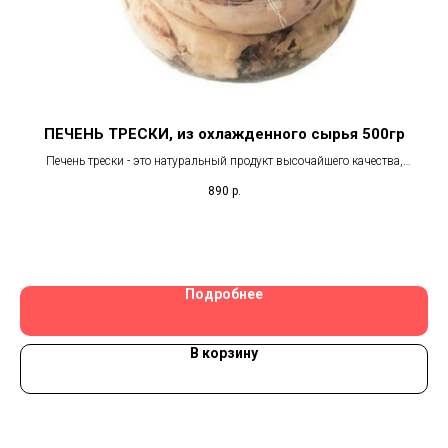
ПЕЧЕНЬ ТРЕСКИ, из охлажденного сырья 500гр
ом
Печень трески - это натуральный продукт высочайшего качества,
ока
полученный из свежей охлажденной печени трески. Она богата
890
р.
яют
витаминами и минералами, что делает ее полезной для здоровья.
сит
Подробнее
В корзину