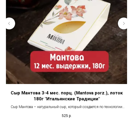
Сыр Мантова 3-4 мес. порц. (Mantova porz.), лоток
180г "Итальянские Традиции"
Сыр Мантова – натуральный сыр, который создается по технологии
производства итальянского сыра Монтазио, типичного представителя
525
р.
семейства альпийских сыров. Мантова – продукт отечественного
производства, который позволяет каждому любителю сыров насладиться
нежным вкусом со сладкими ореховыми нотками.