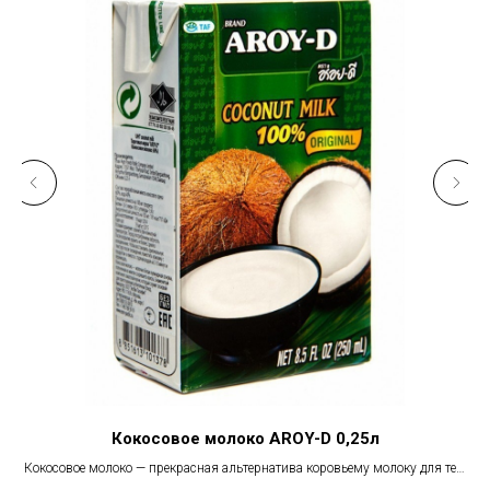
Кокосовое молоко AROY-D 0,25л
К
Кокосовое молоко — прекрасная альтернатива коровьему молоку для тех,
нет
кто имеет на него аллергию или придерживается веганского рациона. По