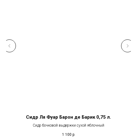
о"
Сидр Ля Фуар Барон де Барик 0,75 л.
м
Сидр бочковой выдержки сухой яблочный
1 100
р.