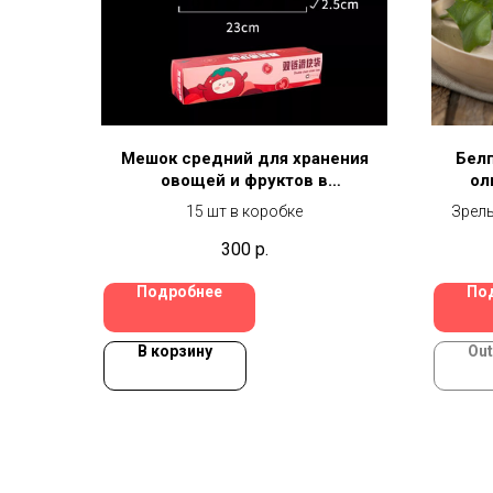
Мешок средний для хранения
Белп
овощей и фруктов в
ол
холодильнике с молнией
ма
15 шт в коробке
Зрелы
не
300
р.
велик
ост
Подробнее
По
иде
алкого
униве
В корзину
Out
сыр на
идеа
карт