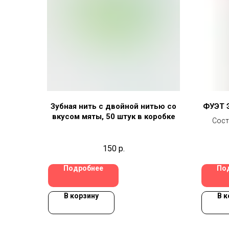
Зубная нить с двойной нитью со
ФУЭТ 
вкусом мяты, 50 штук в коробке
Сост
нитрит
консер
150
р.
натрия
ант
Подробнее
По
натрия)
аромат
перер
В корзину
В к
лактозу
(глут
черный 