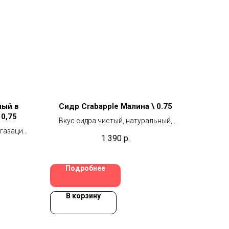
ный в
Сидр Crabapple Малина \ 0.75
 0,75
Вкус сидра чистый, натуральный,
 газации
прекрасно освежающий, кисло-
1 390
р.
ими,
сладкий, с захватывающими сладкими
ладает
нотами спелой малины в послевкусии.
усом
Подробнее
еванию в
рываются
уральные
В корзину
апиток
анным.