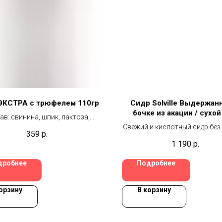
ЭКСТРА с трюфелем 110гр
Сидр Solville Выдержан
бочке из акации / сухой
ав: свинина, шпик, лактоза,
Свежий и кислотный сидр без
но-посолочная смесь (соль,
359
р.
с легкими танинами и ярк
ванты (нитрат калия, нитрит
1 190
р.
свежими тонами акации,об
)), декстроза, черный перец,
мягким и гармоничным вк
иокислитель (изоаскорбат
дробнее
Подробнее
благодаря длительному созр
, чеснок, краситель (кармины),
бочке из акации. В нем раск
изаторы (содержат продукты
тонкие древесные ноты и нат
аботки молока (в том числе
орзину
В корзину
тепло и округлость, делая н
)), усилитель вкуса и аромата
насыщенным и сбалансиров
амат натрия 1-замещенный),
трюфель, стартовые культуры.